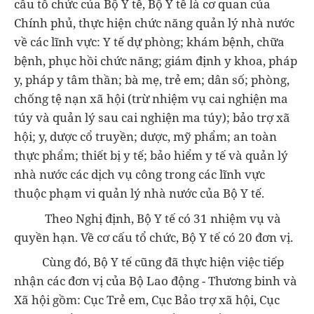
cấu tổ chức của Bộ Y tế
, Bộ Y tế là cơ quan của
Chính phủ, thực hiện chức năng quản lý nhà nước
về các lĩnh vực: Y tế dự phòng; khám bệnh, chữa
bệnh, phục hồi chức năng; giám định y khoa, pháp
y, pháp y tâm thần; bà mẹ, trẻ em; dân số; phòng,
chống tệ nạn xã hội (trừ nhiệm vụ cai nghiện ma
túy và quản lý sau cai nghiện ma túy); bảo trợ xã
hội; y, dược cổ truyền; dược, mỹ phẩm; an toàn
thực phẩm; thiết bị y tế; bảo hiểm y tế và quản lý
nhà nước các dịch vụ công trong các lĩnh vực
thuộc phạm vi quản lý nhà nước của Bộ Y tế.
Theo Nghị định, Bộ Y tế có 31 nhiệm vụ và
quyền hạn. Về cơ cấu tổ chức, Bộ Y tế có 20 đơn vị.
Cùng đó, Bộ Y tế cũng đã thực hiện việc tiếp
nhận các đơn vị của Bộ Lao động - Thương binh và
Xã hội gồm: Cục Trẻ em, Cục Bảo trợ xã hội, Cục