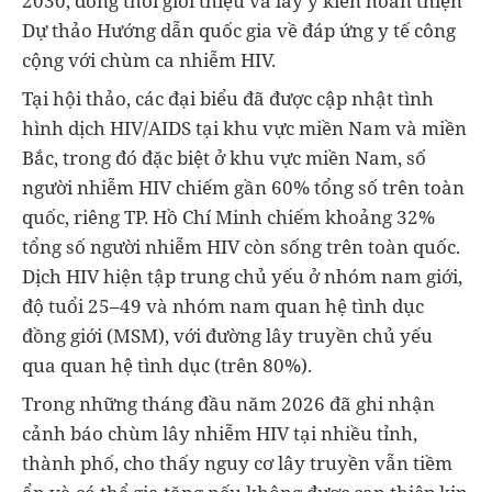
2030, đồng thời giới thiệu và lấy ý kiến hoàn thiện
Dự thảo Hướng dẫn quốc gia về đáp ứng y tế công
cộng với chùm ca nhiễm HIV.
Tại hội thảo, các đại biểu đã được cập nhật tình
hình dịch HIV/AIDS tại khu vực miền Nam và miền
Bắc, trong đó đặc biệt ở khu vực miền Nam, số
người nhiễm HIV chiếm gần 60% tổng số trên toàn
quốc, riêng TP. Hồ Chí Minh chiếm khoảng 32%
tổng số người nhiễm HIV còn sống trên toàn quốc.
Dịch HIV hiện tập trung chủ yếu ở nhóm nam giới,
độ tuổi 25–49 và nhóm nam quan hệ tình dục
đồng giới (MSM), với đường lây truyền chủ yếu
qua quan hệ tình dục (trên 80%).
Trong những tháng đầu năm 2026 đã ghi nhận
cảnh báo chùm lây nhiễm HIV tại nhiều tỉnh,
thành phố, cho thấy nguy cơ lây truyền vẫn tiềm