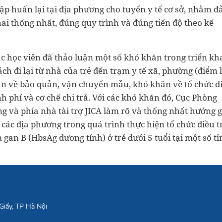
 tập huấn lại tại địa phương cho tuyến y tế cơ sở, nhằm 
ai thống nhất, đúng quy trình và đúng tiến độ theo kế
c học viên đã thảo luận một số khó khăn trong triển kh
ch đi lại từ nhà của trẻ đến trạm y tế xã, phường (điểm 
ăn về bảo quản, vận chuyển mẫu, khó khăn về tổ chức đ
nh phí và cơ chế chi trả. Với các khó khăn đó, Cục Phòng
ng và phía nhà tài trợ JICA làm rõ và thống nhất hướng g
 các địa phương trong quá trình thực hiện tổ chức điều t
m gan B (HbsAg dương tính) ở trẻ dưới 5 tuổi tại một số t
Giấy, TP Hà Nội