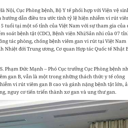
à Nội, Cục Phòng bệnh, Bộ Y tế phối hợp với Viện vệ sin
 hướng dẫn điều tra ước tính tỷ lệ hiện nhiễm vi rút vi
5 tuổi tại một số tỉnh của Việt Nam với sự tham gia của 
ểm soát bệnh tật (CDC), Bệnh viện Nhi/Sản nhi của 07 tỉn
ng tác phòng, chống bệnh viêm gan vi rút tại Việt Nam
nh Nhiệt đới Trung ương, Cơ quan Hợp tác Quốc tế Nhật 
 TS. Phạm Đức Mạnh – Phó Cục trưởng Cục Phòng bệnh n
viêm gan B, vẫn là một trong những thách thức y tế công
 nhiễm vi rút viêm gan B cao và gánh nặng bệnh tật lớn, 
g, nguy cơ tiến triển thành xơ gan và ung thư gan.