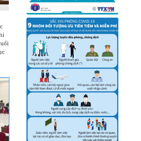
c
hi
tuổi
ục