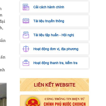
Cải cách hành chính
h
êm
đại
Tài liệu truyền thông
h,
Tài liệu tập huấn - Hội nghị
Bản
Hoạt động đơn vị, địa phương
hấn
Hoạt động thanh tra, kiểm tra
ảnh
LIÊN KẾT WEBSITE