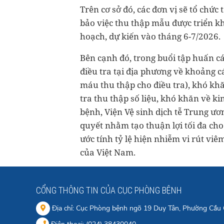
Trên cơ sở đó, các đơn vị sẽ tổ chức
bảo việc thu thập mẫu được triển kh
hoạch, dự kiến vào tháng 6-7/2026.
Bên cạnh đó, trong buổi tập huấn cá
điều tra tại địa phương về khoảng cá
máu thu thập cho điều tra), khó kh
tra thu thập số liệu, khó khăn về ki
bệnh, Viện Vệ sinh dịch tễ Trung ươ
quyết nhằm tạo thuận lợi tối đa cho
ước tính tỷ lệ hiện nhiễm vi rút viê
của Việt Nam.
CỔNG THÔNG TIN CỦA CỤC PHÒNG BỆNH
Địa chỉ: Cục Phòng bệnh ngõ 19 Duy Tân, Phường Cầu 