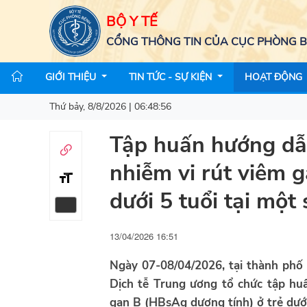
BỘ Y TẾ
CỔNG THÔNG TIN CỦA CỤC PHÒNG 
GIỚI THIỆU
TIN TỨC - SỰ KIỆN
HOẠT ĐỘNG
Thứ bảy, 8/8/2026 | 06:48:57
Tập huấn hướng dẫn 
nhiễm vi rút viêm 
dưới 5 tuổi tại mộ
13/04/2026 16:51
Ngày 07-08/04/2026, tại thành phố 
Dịch tễ Trung ương tổ chức tập huấ
gan B (HBsAg dương tính) ở trẻ dưới