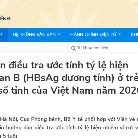
BỆNH
HỆ THỐNG VĂN BẢN
HÀNH CHÍNH ĐIỆN TỬ
KH
điều tra ước tính tỷ lệ hiện
gan B (HBsAg dương tính) ở tr
t số tỉnh của Việt Nam năm 202
Hà Nội, Cục Phòng bệnh, Bộ Y tế phối hợp với Viện vệ 
n hướng dẫn điều tra ước tính tỷ lệ hiện nhiễm vi rút 
 5 tuổi