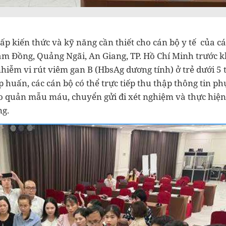
p kiến thức và kỹ năng cần thiết cho cán bộ y tế của cá
Lâm Đồng, Quảng Ngãi, An Giang, TP. Hồ Chí Minh trước k
 nhiễm vi rút viêm gan B (HbsAg dương tính) ở trẻ dưới 5 
p huấn, các cán bộ có thể trực tiếp thu thập thông tin ph
ảo quản mẫu máu, chuyển gửi đi xét nghiệm và thực hiện
ơng.