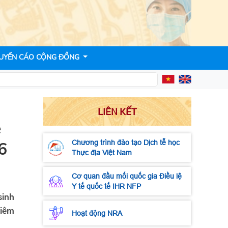
UYẾN CÁO CỘNG ĐỒNG
LIÊN KẾT
ẻ
6
Chương trình đào tạo Dịch tễ học
Thực địa Việt Nam
Cơ quan đầu mối quốc gia Điều lệ
Y tế quốc tế IHR NFP
sinh
viêm
Hoạt động NRA