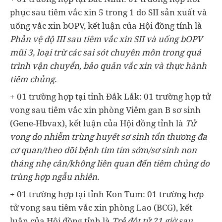
phục sau tiêm vắc xin 5 trong 1 do SII sản xuất và
uống vắc xin bOPV, kết luận của Hội đồng tỉnh là
Phản vệ độ III sau tiêm vắc xin SII và uống bOPV
mũi 3, loại trừ các sai sót chuyên môn trong quá
trình vận chuyển, bảo quản vắc xin và thực hành
tiêm chủng.
+ 01 trường hợp tại tỉnh Đắk Lắk: 01 trường hợp tử
vong sau tiêm vắc xin phòng Viêm gan B sơ sinh
(Gene-Hbvax), kết luận của Hội đồng tỉnh là
Tử
vong do nhiễm trùng huyết sơ sinh tổn thương đa
cơ quan/theo dõi bệnh tim tím sớm/sơ sinh non
tháng nhẹ cân/không liên quan đến tiêm chủng do
trùng hợp ngẫu nhiên.
+ 01 trường hợp tại tỉnh Kon Tum: 01 trường hợp
tử vong sau tiêm vắc xin phòng Lao (BCG), kết
luận của Hội đồng tỉnh là
Trẻ đột tử 21 giờ sau